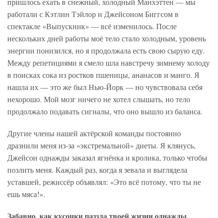
пришлось ехать в снежный, холодный Манхэттен — мы
работали с Кэтлин Тэйлор и Джейсоном Биггсом в
спектакле «Выпускник» — всё изменилось. После
нескольких дней работы моё тело стало холодным, уровень
энергии понизился, но я продолжала есть свою сырую еду.
Между репетициями я смело шла навстречу зимнему холоду
в поисках сока из ростков пшеницы, ананасов и манго. Я
нашла их — это же был Нью-Йорк — но чувствовала себя
нехорошо. Мой мозг ничего не хотел слышать, но тело
продолжало подавать сигналы, что оно вышло из баланса.
Другие члены нашей актёрской команды постоянно
дразнили меня из-за «экстремальной» диеты. Я клянусь,
Джейсон однажды заказал ягнёнка и кролика, только чтобы
позлить меня. Каждый раз, когда я зевала и выглядела
уставшей, режиссёр объявлял: «Это всё потому, что ты не
ешь мяса!».
Забавно, как кусочки паззла твоей жизни однажды