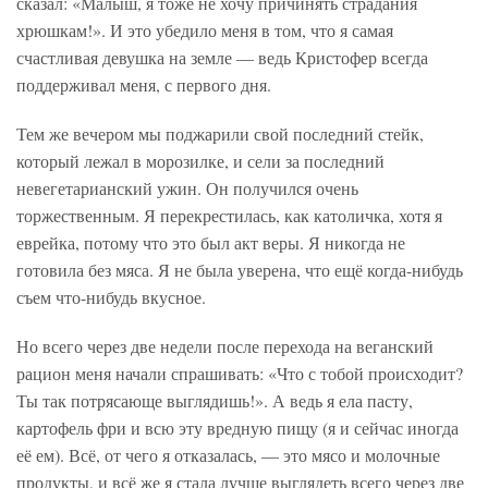
сказал: «Малыш, я тоже не хочу причинять страдания
хрюшкам!». И это убедило меня в том, что я самая
счастливая девушка на земле — ведь Кристофер всегда
поддерживал меня, с первого дня.
Тем же вечером мы поджарили свой последний стейк,
который лежал в морозилке, и сели за последний
невегетарианский ужин. Он получился очень
торжественным. Я перекрестилась, как католичка, хотя я
еврейка, потому что это был акт веры. Я никогда не
готовила без мяса. Я не была уверена, что ещё когда-нибудь
съем что-нибудь вкусное.
Но всего через две недели после перехода на веганский
рацион меня начали спрашивать: «Что с тобой происходит?
Ты так потрясающе выглядишь!». А ведь я ела пасту,
картофель фри и всю эту вредную пищу (я и сейчас иногда
её ем). Всё, от чего я отказалась, — это мясо и молочные
продукты, и всё же я стала лучше выглядеть всего через две