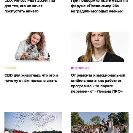
DDX Fitness FEST 2026: гид
При поддержке MAYRVEDA на
для тех, кто не хочет
форуме «Превентмед’26»
пропустить ничего
наградили молодых ученых
СТАТЬИ
ИНТЕРВЬЮ
CBD для животных: что это и
От ремонта к эмоциональной
почему о нём полезно знать
стабильности: как работает
программа «На пороге
перемен» от «Лемана ПРО»