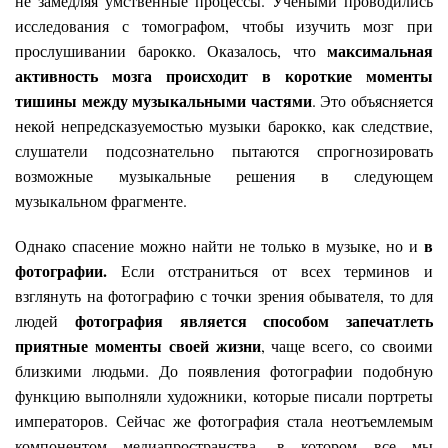
не замедляя умственные процессы. Учеными проводились
исследования с томографом, чтобы изучить мозг при
максимальная
прослушивании барокко. Оказалось, что
активность мозга происходит в короткие
моменты
тишины между музыкальными частями
.
Это объясняется
некой непредсказуемостью музыки барокко, как следствие,
слушатели подсознательно пытаются спрогнозировать
возможные музыкальные решения в следующем
музыкальном фрагменте.
в
Однако спасение можно найти не только в музыке, но и
фотографии.
Если отстраниться от всех терминов и
взглянуть на фотографию с точки зрения обывателя, то для
фотография является способом запечатлеть
людей
приятные моменты своей жизни
, чаще всего, со своими
близкими людьми. До появления фотографии подобную
функцию выполняли художники, которые писали портреты
императоров. Сейчас же фотография стала неотъемлемым
компонентом медиапространства, в котором все мы