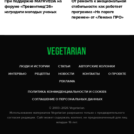
При поддержке MAYRVEDA на
От ремонта к эмоциональной
форуме «Превентмед’26»
стабильности: как работает
наградили молодых ученых
программа «На пороге
перемен» от «Лемана ПРО»
ЛЮДИ И ИСТОРИИ
СТАТЬИ
АВТОРСКИЕ КОЛОНКИ
ИНТЕРВЬЮ
РЕЦЕПТЫ
НОВОСТИ
КОНТАКТЫ
О ПРОЕКТЕ
РЕКЛАМА
ПОЛИТИКА КОНФИДЕНЦИАЛЬНОСТИ И COOKIES
СОГЛАШЕНИЕ О ПЕРСОНАЛЬНЫХ ДАННЫХ
© 2003–2026 Vegetarian.
Использование материалов Vegetarian разрешено только с предварительного
согласия редакции. Сайт может содержать контент, не предназначенный для лиц
младше 16 лет.