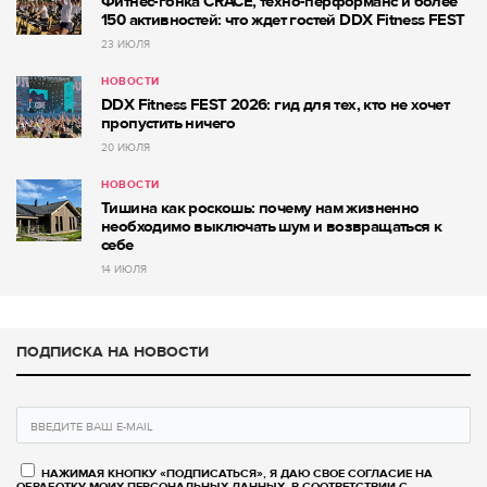
Фитнес-гонка CRACE, техно-перформанс и более
150 активностей: что ждет гостей DDX Fitness FEST
23 ИЮЛЯ
НОВОСТИ
DDX Fitness FEST 2026: гид для тех, кто не хочет
пропустить ничего
20 ИЮЛЯ
НОВОСТИ
Тишина как роскошь: почему нам жизненно
необходимо выключать шум и возвращаться к
себе
14 ИЮЛЯ
ПОДПИСКА НА НОВОСТИ
НАЖИМАЯ КНОПКУ «ПОДПИСАТЬСЯ», Я ДАЮ СВОЕ СОГЛАСИЕ НА
ОБРАБОТКУ МОИХ ПЕРСОНАЛЬНЫХ ДАННЫХ, В СООТВЕТСТВИИ С