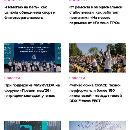
ИНТЕРВЬЮ
ИНТЕРВЬЮ
«Помогаю на бегу»: как
От ремонта к эмоциональной
Lamoda объединила спорт и
стабильности: как работает
благотворительность
программа «На пороге
перемен» от «Лемана ПРО»
НОВОСТИ
НОВОСТИ
При поддержке MAYRVEDA на
Фитнес-гонка CRACE, техно-
форуме «Превентмед’26»
перформанс и более 150
наградили молодых ученых
активностей: что ждет гостей
DDX Fitness FEST