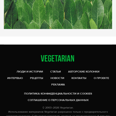
ЛЮДИ И ИСТОРИИ
СТАТЬИ
АВТОРСКИЕ КОЛОНКИ
ИНТЕРВЬЮ
РЕЦЕПТЫ
НОВОСТИ
КОНТАКТЫ
О ПРОЕКТЕ
РЕКЛАМА
ПОЛИТИКА КОНФИДЕНЦИАЛЬНОСТИ И COOKIES
СОГЛАШЕНИЕ О ПЕРСОНАЛЬНЫХ ДАННЫХ
© 2003–2026 Vegetarian.
Использование материалов Vegetarian разрешено только с предварительного
согласия редакции. Сайт может содержать контент, не предназначенный для лиц