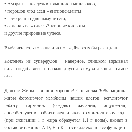
• Амарант – кладезь витаминов и минералов,
• порошок ягод асаи – антиоксиданты,
• гриб рейши для иммунитета,
• семена чиа – омега-3 жирные кислоты,
и другие природные чудеса.
Выберите то, что ваше и используйте хотя бы раз в день.
Коктейль из суперфудов – наверное, слишком взрывная
сила, но добавлять по ложке-другой в смузи и каши – самое
оно.
Дальше Жиры – и они хорошие! Составляя 30% рациона,
жиры формируют мембраны наших клеток, регулируют
работу гормонов (создают желания, ощущения),
способствуют выработке желчи, являются источником воды
(при сжигании 1 г жира образуется 1,1 г воды), входят в
состав витаминов A,D, E и К - и это далеко не все функции.