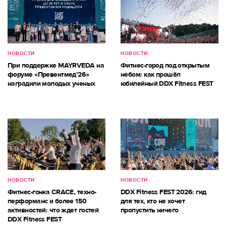
НОВОСТИ
НОВОСТИ
При поддержке MAYRVEDA на
Фитнес-город под открытым
форуме «Превентмед’26»
небом: как прошёл
наградили молодых ученых
юбилейный DDX Fitness FEST
НОВОСТИ
НОВОСТИ
Фитнес-гонка CRACE, техно-
DDX Fitness FEST 2026: гид
перформанс и более 150
для тех, кто не хочет
активностей: что ждет гостей
пропустить ничего
DDX Fitness FEST