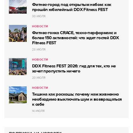
Фитнес-город под открытым небом: как
прошёл юбилейный DDX Fitness FEST
30 ИЮЛЯ
НОВОСТИ
Фитнес-гонка CRACE, техно-перформанс и
более 150 активностей: что ждет гостей DDX
Fitness FEST
23 ИЮЛЯ
НОВОСТИ
DDX Fitness FEST 2026: гид для тех, кто не
хочет пропустить ничего
20 ИЮЛЯ
НОВОСТИ
Тишина как роскошь: почему нам жизненно
необходимо выключать шум и возвращаться
к себе
14 ИЮЛЯ