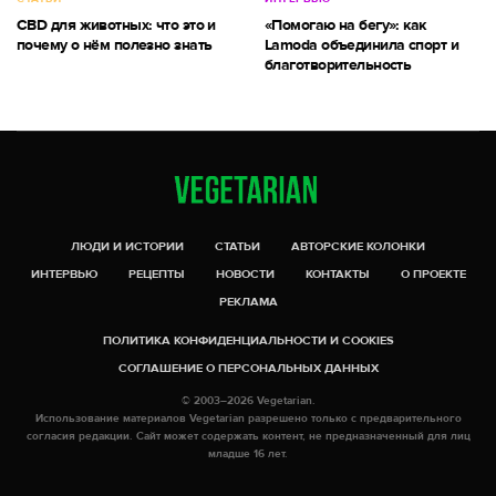
CBD для животных: что это и
«Помогаю на бегу»: как
почему о нём полезно знать
Lamoda объединила спорт и
благотворительность
ЛЮДИ И ИСТОРИИ
СТАТЬИ
АВТОРСКИЕ КОЛОНКИ
ИНТЕРВЬЮ
РЕЦЕПТЫ
НОВОСТИ
КОНТАКТЫ
О ПРОЕКТЕ
РЕКЛАМА
ПОЛИТИКА КОНФИДЕНЦИАЛЬНОСТИ И COOKIES
СОГЛАШЕНИЕ О ПЕРСОНАЛЬНЫХ ДАННЫХ
© 2003–2026 Vegetarian.
Использование материалов Vegetarian разрешено только с предварительного
согласия редакции. Сайт может содержать контент, не предназначенный для лиц
младше 16 лет.