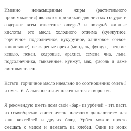
Именно ненасыщенные жиры (растительного
происхождения) являются прививкой для чистых сосудов и
содержат всем известные omega-3 и omega-6 жирные
кислоты: это масла холодного отжима (кунжутное,
горчичное, подсолнечное, кукурузное, оливковое, соевое,
конопляное), не жареные орехи (миндаль, фундук, грецкие,
кешью, пекан, кедровые, арахис), семена чиа, льна,
подсолнечника, тыквенные; кунжут, мак, фасоль и даже
листовая зелень.
Кстати, горчичное масло идеально по соотношению омега-3
и омега-6. А льняное отлично сочетается с творогом.
Я рекомендую иметь дома свой «бар» из урбечей – эта паста
из семян/орехов станет очень полезным дополнением для
каш, коктейлей и других блюд. Урбеч можно просто
смешать с медом и намазать на хлебец. Один из моих