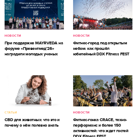
НОВОСТИ
НОВОСТИ
При поддержке MAYRVEDA на
Фитнес-город под открытым
форуме «Превентмед’26»
небом: как прошёл
наградили молодых ученых
юбилейный DDX Fitness FEST
СТАТЬИ
НОВОСТИ
CBD для животных: что это и
Фитнес-гонка CRACE, техно-
почему о нём полезно знать
перформанс и более 150
активностей: что ждет гостей
DDX Fitness FEST