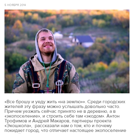
5 НОЯБРЯ 2014
«Все брошу и уеду жить «на землю»». Среди городских
жителей эту фразу можно услышать довольно часто.
Причем уезжать сейчас принято не в деревню, а в
«экопоселение», и строить себе там «экодом». Антон
Трофимов и Андрей Макаров, партнеры проекта
«Экошкола», рассказали нам о том, кто и почему
покидает город, что отличает настоящее экопоселение