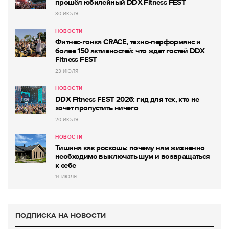
прошёл юбилейный DDX Fitness FEST
30 ИЮЛЯ
НОВОСТИ
Фитнес-гонка CRACE, техно-перформанс и
более 150 активностей: что ждет гостей DDX
Fitness FEST
23 ИЮЛЯ
НОВОСТИ
DDX Fitness FEST 2026: гид для тех, кто не
хочет пропустить ничего
20 ИЮЛЯ
НОВОСТИ
Тишина как роскошь: почему нам жизненно
необходимо выключать шум и возвращаться
к себе
14 ИЮЛЯ
ПОДПИСКА НА НОВОСТИ