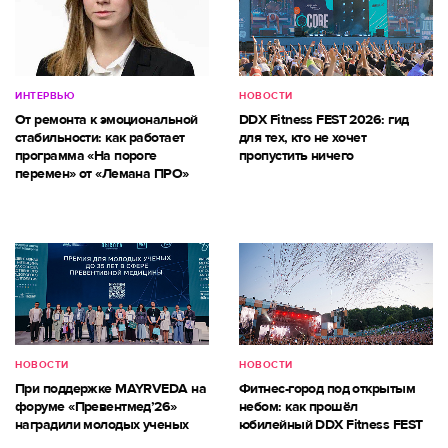
ИНТЕРВЬЮ
НОВОСТИ
От ремонта к эмоциональной
DDX Fitness FEST 2026: гид
стабильности: как работает
для тех, кто не хочет
программа «На пороге
пропустить ничего
перемен» от «Лемана ПРО»
НОВОСТИ
НОВОСТИ
При поддержке MAYRVEDA на
Фитнес-город под открытым
форуме «Превентмед’26»
небом: как прошёл
наградили молодых ученых
юбилейный DDX Fitness FEST