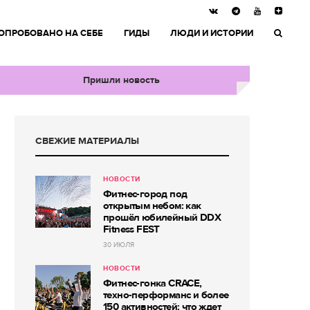
ОПРОБОВАНО НА СЕБЕ
ГИДЫ
ЛЮДИ И ИСТОРИИ
Пришли новость
СВЕЖИЕ МАТЕРИАЛЫ
НОВОСТИ
Фитнес-город под
открытым небом: как
прошёл юбилейный DDX
Fitness FEST
30 ИЮЛЯ
НОВОСТИ
Фитнес-гонка CRACE,
техно-перформанс и более
150 активностей: что ждет