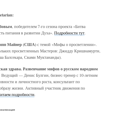
tarian:
абовым
, победителем 7-го сезона проекта «Битва
сть питания в развитии Духа».
Подробности тут
.
илипп Майнер (США)
с темой «Мифы о просветлении».
ольких просветленных Мастеров: Джидду Кришнамурти,
ша Балсекара, Свами Муктананды).
ская здрава. Развенчание мифов о русском народном
.
Ведущий — Денис Булгин, бизнес-тренер с 10-летним
вности и личностного роста, консультант по
образу жизни. Активный участник движения по
итаем подробности
.
 реализация