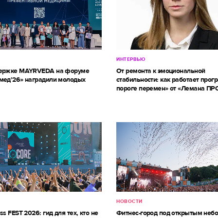
ИНТЕРВЬЮ
держке MAYRVEDA на форуме
От ремонта к эмоциональной
мед’26» наградили молодых
стабильности: как работает прог
пороге перемен» от «Лемана ПР
НОВОСТИ
ss FEST 2026: гид для тех, кто не
Фитнес-город под открытым небо