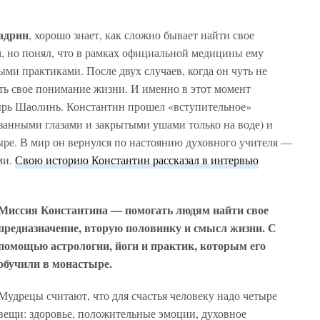
адрин
, хорошо знает, как сложно бывает найти свое
м, но понял, что в рамках официальной медицины ему
ыми практиками. После двух случаев, когда он чуть не
ть свое понимание жизни. И именно в этот момент
ырь Шаолинь. Константин прошел «вступительное»
язанными глазами и закрытыми ушами только на воде) и
тыре. В мир он вернулся по настоянию духовного учителя —
ми.
Свою историю Константин рассказал в интервью
Миссия Константина — помогать людям найти свое
предназначение, вторую половинку и смысл жизни. С
помощью астрологии, йоги и практик, которым его
обучили в монастыре.
Мудрецы считают, что для счастья человеку надо четыре
вещи: здоровье, положительные эмоции, духовное