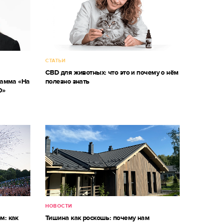
СТАТЬИ
CBD для животных: что это и почему о нём
рамма «На
полезно знать
О»
НОВОСТИ
м: как
Тишина как роскошь: почему нам