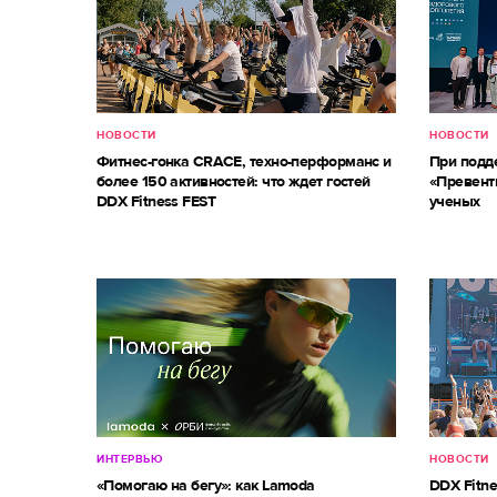
НОВОСТИ
НОВОСТИ
Фитнес-гонка CRACE, техно-перформанс и
При под
более 150 активностей: что ждет гостей
«Превент
DDX Fitness FEST
ученых
ИНТЕРВЬЮ
НОВОСТИ
«Помогаю на бегу»: как Lamoda
DDX Fitne