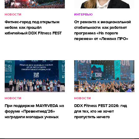
НОВОСТИ
ИНТЕРВЬЮ
Фитнес-город под открытым
От ремонта к эмоциональной
небом: как прошёл
стабильности: как работает
юбилейный DDX Fitness FEST
программа «На пороге
перемен» от «Лемана ПРО»
НОВОСТИ
НОВОСТИ
При поддержке MAYRVEDA на
DDX Fitness FEST 2026: гид
форуме «Превентмед’26»
для тех, кто не хочет
наградили молодых ученых
пропустить ничего