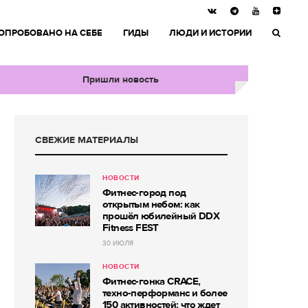
ОПРОБОВАНО НА СЕБЕ
ГИДЫ
ЛЮДИ И ИСТОРИИ
Пришли новость
СВЕЖИЕ МАТЕРИАЛЫ
НОВОСТИ
Фитнес-город под
открытым небом: как
прошёл юбилейный DDX
Fitness FEST
30 ИЮЛЯ
НОВОСТИ
Фитнес-гонка CRACE,
техно-перформанс и более
150 активностей: что ждет