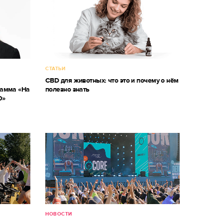
СТАТЬИ
CBD для животных: что это и почему о нём
рамма «На
полезно знать
О»
НОВОСТИ