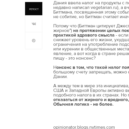
Дания ввела налог на продукты с
недавно написал vegetarian.ru), а
РЕПОСТ
Биттмана, посвященная этому собы
не собитие, но Биттман считает ина
Потому что (Биттман цитирует Джес
жирное")
на протяжении целых по
практикой здравого смысла
- если
снижает уровень его жизни, ухудша
ограничения на употребление подо
или курении в общественных места
явление, а вот когда в стране реш
пищу - это нонсенс?
Н
онсенс в том, что такой налог п
большому счету запрещать, можно 
Дании.
А между тем в мире эта инициатива
США и Западной Европы активно вы
подобного налога в их странах. Но
отказаться от жирного и вредного
Обычная логика - не более.
opinionator.blogs.nytimes.com