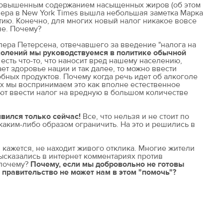
 повышенным содержанием насыщенных жиров (об этом
 вчера в New York Times вышла небольшая заметка Марка
тию. Конечно, для многих новый налог никакое вовсе
че. Почему?
пера Петерсена, отвечавшего за введение "налога на
колений мы руководствуемся в политике обычной
 есть что-то, что наносит вред нашему населению,
ет здоровье нации и так далее, то можно ввести
бных продуктов. Почему когда речь идет об алкоголе
х мы воспринимаем это как вполне естественное
ают ввести налог на вредную в большом количестве
оявился только сейчас!
Все, что нельзя и не стоит по
каким-либо образом ограничить. На это и решились в
, кажется, не находит живого отклика. Многие жители
сказались в интернет комментариях против
 почему?
Почему, если мы добровольно не готовы
, правительство не может нам в этом "помочь"?