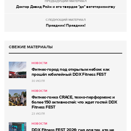
ПРЕДЫДУЩИЙ МАТЕРИАЛ
Доктор Дэвид Райн и его твердое "да" вегетарианству
СЛЕДУЮЩИЙ МАТЕРИАЛ
Праздник! Праздник!
СВЕЖИЕ МАТЕРИАЛЫ
НОВОСТИ
Фитнес-город под открытым небом: как
прошёл юбилейный DDX Fitness FEST
30 ИЮЛЯ
НОВОСТИ
Фитнес-гонка CRACE, техно-перформанс и
более 150 активностей: что ждет гостей DDX
Fitness FEST
23 ИЮЛЯ
НОВОСТИ
DDX Fitness FEST 2026: гид для тех, кто не