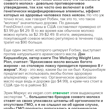
соевого молока - довольно противоречивое
утверждение, так как часто оно включает в себя
генетически модифицированные элементы, эффект
которых на здоровье человека пока неясен.
Но что уж
точно ясно, как говорит Робин, так это то, что такое
"молоко" значительно дороже. По данным
FreshDirect.com, цены в США составляют примерно от
$3.99 до $4.29. В то же время как обычное молоко
можно купить за $2.39-$2.49. В итоге, американец,
покупающий соевое молоко регулярно в течение года,
тратит на $90 больше.
Еще один экспет, которого цитирует Forbes, выступает
против натурального арахисового масла.
Дэн
Киршенбаум, автор книги The Wellspring Weight Loss
Plan, считает: "Арахисовое масло весьма богато
жирами - на столовую ложку приходится примерно 8 г
жиров".
Жир - это жир, каким бы он ни был. Киршенбаум
предлагает использовать якобы более здоровую
альтернативу - крим-чиз. Органическое арахисовое
масло еще ведь и дороже (до $4.99), а крим-чиз стоит в
США где-то в районе $3.
Эрик Маркус из vegan.com
отвечает
этим выдающимся
экспертам:
"... большинство брендов соевого молока
ставят на своих упаковках штампы об органичности и
отсутствии ГМО, а я не слышал ни об одном случае,
чтобы ГМО продукты допускались в органическое