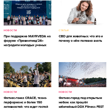
НОВОСТИ
СТАТЬИ
При поддержке MAYRVEDA на
CBD для животных: что это и
форуме «Превентмед’26»
почему о нём полезно знать
наградили молодых ученых
НОВОСТИ
НОВОСТИ
Фитнес-гонка CRACE, техно-
Фитнес-город под открытым
перформанс и более 150
небом: как прошёл
активностей: что ждет гостей
юбилейный DDX Fitness FEST