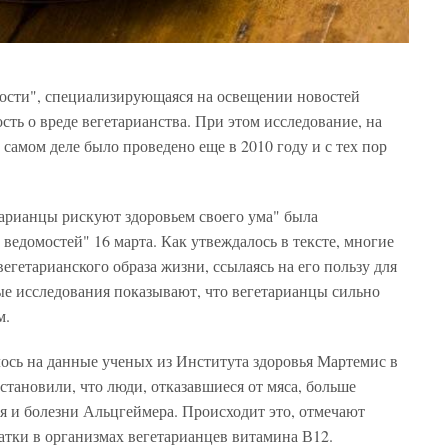
мости", специализирующаяся на освещении новостей
сть о вреде вегетарианства. При этом исследование, на
а самом деле было проведено еще в 2010 году и с тех пор
тарианцы рискуют здоровьем своего ума" была
ведомостей" 16 марта. Как утвеждалось в тексте, многие
егетарианского образа жизни, ссылаясь на его пользу для
ые исследования показывают, что вегетарианцы сильно
м.
лось на данные ученых из Института здоровья Мартемис в
становили, что люди, отказавшиеся от мяса, больше
я и болезни Альцгеймера. Происходит это, отмечают
ватки в организмах вегетарианцев витамина В12.