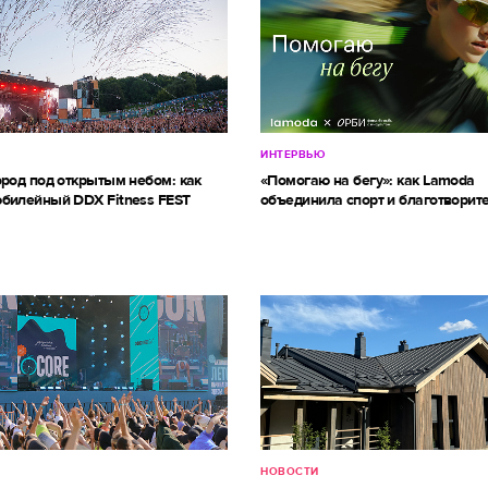
ИНТЕРВЬЮ
ород под открытым небом: как
«Помогаю на бегу»: как Lamoda
билейный DDX Fitness FEST
объединила спорт и благотворит
НОВОСТИ