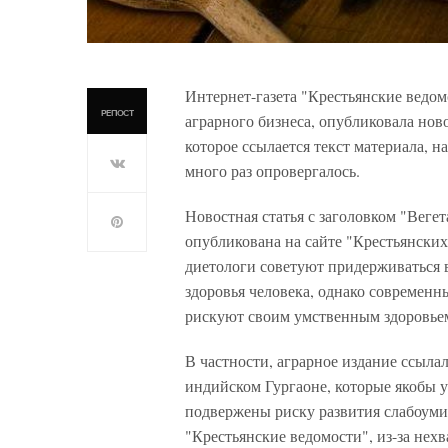
Интернет-газета "Крестьянские ведо
РЕПОСТ
аграрного бизнеса, опубликовала ново
которое ссылается текст материала, н
много раз опровергалось.
Новостная статья с заголовком "Веге
опубликована на сайте "Крестьянских 
диетологи советуют придерживаться в
здоровья человека, однако современн
рискуют своим умственным здоровье
В частности, аграрное издание ссыла
индийском Гургаоне, которые якобы у
подвержены риску развития слабоуми
"Крестьянские ведомости", из-за нех