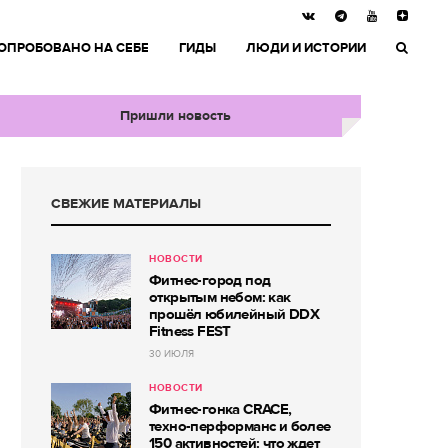
ОПРОБОВАНО НА СЕБЕ
ГИДЫ
ЛЮДИ И ИСТОРИИ
Пришли новость
СВЕЖИЕ МАТЕРИАЛЫ
НОВОСТИ
Фитнес-город под
открытым небом: как
прошёл юбилейный DDX
Fitness FEST
30 ИЮЛЯ
НОВОСТИ
Фитнес-гонка CRACE,
техно-перформанс и более
150 активностей: что ждет