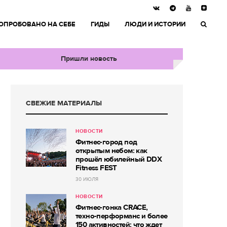
ОПРОБОВАНО НА СЕБЕ
ГИДЫ
ЛЮДИ И ИСТОРИИ
Пришли новость
СВЕЖИЕ МАТЕРИАЛЫ
НОВОСТИ
Фитнес-город под
открытым небом: как
прошёл юбилейный DDX
Fitness FEST
30 ИЮЛЯ
НОВОСТИ
Фитнес-гонка CRACE,
техно-перформанс и более
150 активностей: что ждет