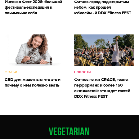
Инпсихо Фест 2026: большой
Фитнес-город под открытым
фестиваль-экспедиция к
небом: как прошёл
пониманию себя
юбилейный DDX Fitness FEST
СТАТЬИ
НОВОСТИ
CBD для животных: что это и
Фитнес-гонка CRACE, техно-
почему о нём полезно знать
перформанс и более 150
активностей: что ждет гостей
DDX Fitness FEST