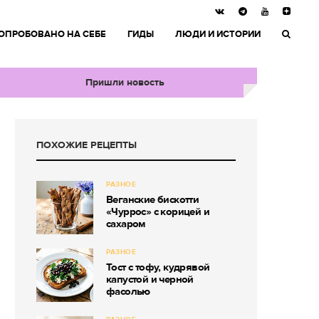
ОПРОБОВАНО НА СЕБЕ
ГИДЫ
ЛЮДИ И ИСТОРИИ
Пришли новость
ПОХОЖИЕ РЕЦЕПТЫ
РАЗНОЕ
Веганские бискотти
«Чуррос» с корицей и
сахаром
РАЗНОЕ
Тост с тофу, кудрявой
капустой и черной
фасолью