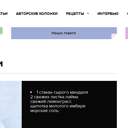
АТЬИ
АВТОРСКИЕ КОЛОНКИ
РЕЦЕПТЫ
ИНТЕРВЬЮ
Наша газета
и
1 стакан сырого миндаля
2 свежих листка лайма
свежий лемонграсс
щепотка молотого имбиря
морская соль