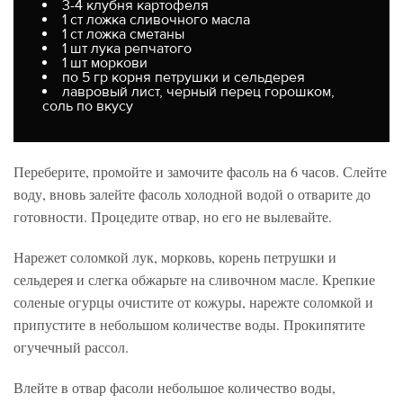
3-4 клубня картофеля
1 ст ложка сливочного масла
1 ст ложка сметаны
1 шт лука репчатого
1 шт моркови
по 5 гр корня петрушки и сельдерея
лавровый лист, черный перец горошком,
соль по вкусу
Переберите, промойте и замочите фасоль на 6 часов. Слейте
воду, вновь залейте фасоль холодной водой о отварите до
готовности. Процедите отвар, но его не вылевайте.
Нарежет соломкой лук, морковь, корень петрушки и
сельдерея и слегка обжарьте на сливочном масле. Крепкие
соленые огурцы очистите от кожуры, нарежте соломкой и
припустите в небольшом количестве воды. Прокипятите
огучечный рассол.
Влейте в отвар фасоли небольшое количество воды,