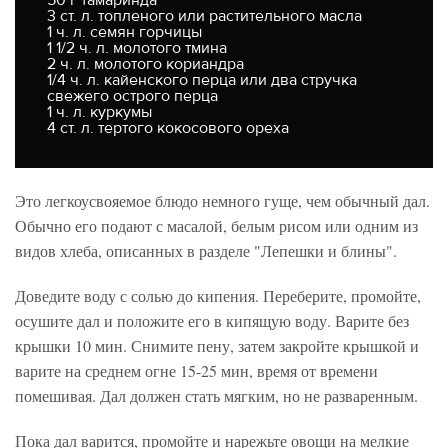
3 ст. л. топленого или растительного масла
1 ч. л. семян горчицы
1 1/2 ч. л. молотого тмина
2 ч. л. молотого кориандра
1/4 ч. л. кайенского перца или два стручка
свежего острого перца
1 ч. л. куркумы
4 ст. л. тертого кокосового ореха
Это легкоусвояемое блюдо немного гуще, чем обычный дал.
Обычно его подают с масалой, белым рисом или одним из
видов хлеба, описанных в разделе "Лепешки и блины".
Доведите воду с солью до кипения. Переберите, промойте,
осушите дал и положите его в кипящую воду. Варите без
крышки 10 мин. Снимите пену, затем закройте крышкой и
варите на среднем огне 15-25 мин, время от времени
помешивая. Дал должен стать мягким, но не разваренным.
Пока дал варится, промойте и нарежьте овощи на мелкие