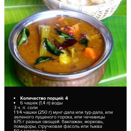
Количество порций: 4
6 чашек (1,4 л) воды
3 ч. л. соли
1 1/4 чашки (250 г) мунг-дала или тур-дала, или
зеленого лущеного гороха, или чечевицы
675 г разных овощей: баклажан, морковь,
помидоры, стручковая фасоль или тыква
50 г тамаринда