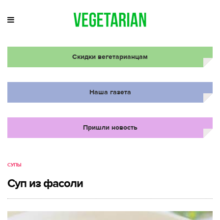
Скидки вегетарианцам
Наша газета
Пришли новость
СУПЫ
Суп из фасоли