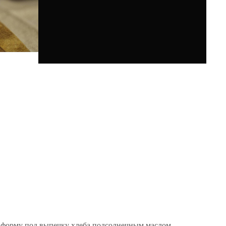
е форму под выпечку хлеба подсолнечным маслом.