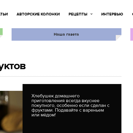
АТЬИ
АВТОРСКИЕ КОЛОНКИ
РЕЦЕПТЫ
ИНТЕРВЬЮ
Наша газета
уктов
Хлебушек домашнего
приготовления всегда вкуснее
покупного, особенно если сделан с
фруктами. Подавайте с вареньем
или мёдом!