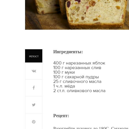
Ингредиенты:
РЕПОСТ
400 г нарезанных яблок
100 г нарезанных слив
100 г муки
100 г сахарной пудры
25 г сливочного масла
1 ч.л. мёда
2 ст.л. оливкового масла
Рецепт:
Разогрейте духовку до 180С. Смажьт