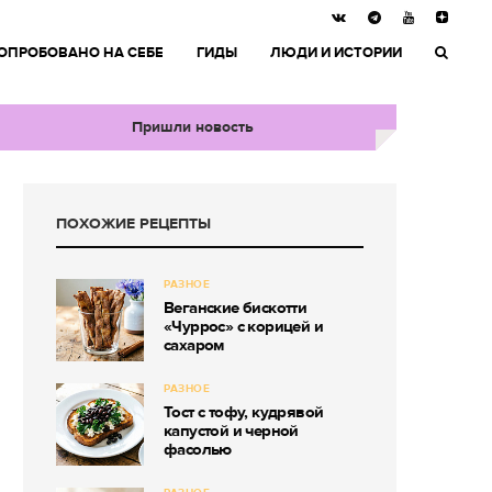
ОПРОБОВАНО НА СЕБЕ
ГИДЫ
ЛЮДИ И ИСТОРИИ
Пришли новость
ПОХОЖИЕ РЕЦЕПТЫ
РАЗНОЕ
Веганские бискотти
«Чуррос» с корицей и
сахаром
РАЗНОЕ
Тост с тофу, кудрявой
капустой и черной
фасолью