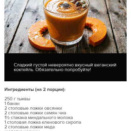
Сладкий густой невероятно вкусный веганский
коктейль. Обязательно попробуйте!
Ингредиенты (на 2 порции):
250 г тыквы
1 банан
2 столовые ложки овсянки
2 столовые ложки семян чиа
1½ стакана миндального молока
1 столовая ложка кленового сиропа
2 столовые ложки меда