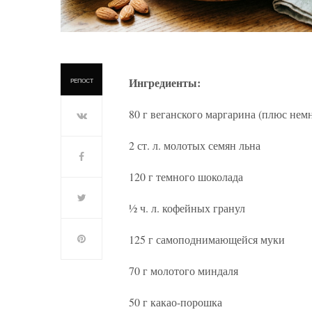
Ингредиенты:
РЕПОСТ
80 г веганского маргарина (плюс нем
2 ст. л. молотых семян льна
120 г темного шоколада
½ ч. л. кофейных гранул
125 г самоподнимающейся муки
70 г молотого миндаля
50 г какао-порошка