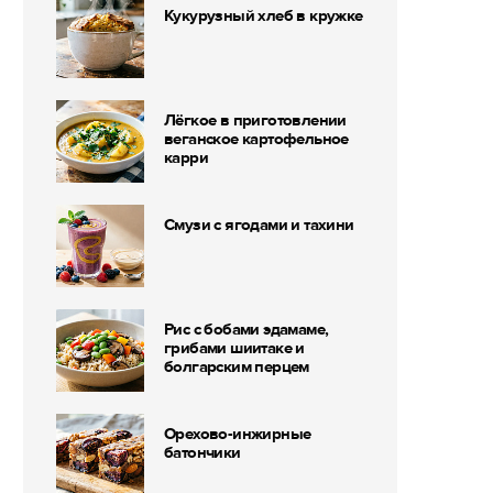
Кукурузный хлеб в кружке
Лёгкое в приготовлении
веганское картофельное
карри
Смузи с ягодами и тахини
Рис с бобами эдамаме,
грибами шиитаке и
болгарским перцем
Орехово-инжирные
батончики