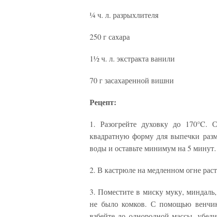
¼ ч. л. разрыхлителя
250 г сахара
1½ ч. л. экстракта ванили
70 г засахаренной вишни
Рецепт:
1. Разогрейте духовку до 170°C. 
квадратную форму для выпечки разме
воды и оставьте минимум на 5 минут.
2. В кастрюле на медленном огне рас
3. Поместите в миску муку, миндаль,
не было комков. С помощью венчик
взбейте до однородной массы, убеди