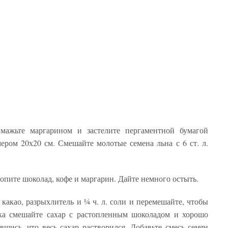
Смажьте маргарином и застелите пергаментной бумагой
ром 20х20 см. Смешайте молотые семена льна с 6 ст. л.
топите шоколад, кофе и маргарин. Дайте немного остыть.
 какао, разрыхлитель и ¼ ч. л. соли и перемешайте, чтобы
а смешайте сахар с растопленным шоколадом и хорошо
вшись, что весь сахар растворился. Добавьте смесь семян