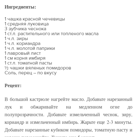
Ингредиенты:
1 чашка красной чечевицы
1 средняя луковица
3 зубчика чеснока
1 ст.л. растительного или топленого масла
1 ч.л. зиры
1 ч.л. кориандра
1 ч.л. молотой паприки
1 лавровый лист
1 см корня имбиря
1 ст.л. томатной пасты
½ чашки вяленых помидоров
Соль, перец – по вкусу
Рецепт:
В большой кастрюле нагрейте масло. Добавьте нарезанный
лук и обжаривайте на медленном огне до
полупрозрачности. Добавьте измельченный чеснок, зиру,
кориандр и измельченный имбирь. Жарьте еще 2-3 минуты.
Добавьте нарезанные кубиком помидоры, томатную пасту и