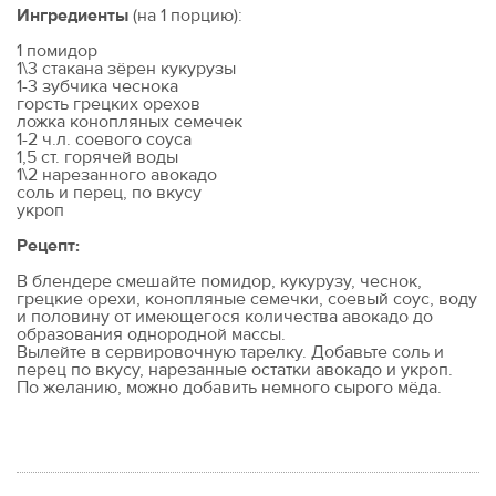
Ингредиенты
(на 1 порцию):
1 помидор
1\3 стакана зёрен кукурузы
1-3 зубчика чеснока
горсть грецких орехов
ложка конопляных семечек
1-2 ч.л. соевого соуса
1,5 ст. горячей воды
1\2 нарезанного авокадо
соль и перец, по вкусу
укроп
Рецепт:
В блендере смешайте помидор, кукурузу, чеснок,
грецкие орехи, конопляные семечки, соевый соус, воду
и половину от имеющегося количества авокадо до
образования однородной массы.
Вылейте в сервировочную тарелку. Добавьте соль и
перец по вкусу, нарезанные остатки авокадо и укроп.
По желанию, можно добавить немного сырого мёда.