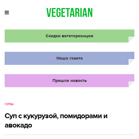
Скидки вегетарианцам
Наша газета
Пришли новость
СУПЫ
Суп с кукурузой, помидорами и
авокадо