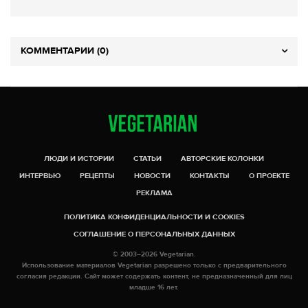
КОММЕНТАРИИ (0)
ЛЮДИ И ИСТОРИИ
СТАТЬИ
АВТОРСКИЕ КОЛОНКИ
ИНТЕРВЬЮ
РЕЦЕПТЫ
НОВОСТИ
КОНТАКТЫ
О ПРОЕКТЕ
РЕКЛАМА
ПОЛИТИКА КОНФИДЕНЦИАЛЬНОСТИ И COOKIES
СОГЛАШЕНИЕ О ПЕРСОНАЛЬНЫХ ДАННЫХ
© 2003–2026 Vegetarian.
Использование материалов Vegetarian разрешено только с предварительного
согласия редакции. Сайт может содержать контент, не предназначенный для лиц
младше 16 лет.