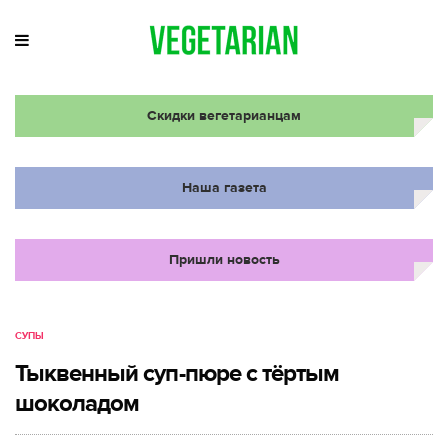
Скидки вегетарианцам
Наша газета
Пришли новость
СУПЫ
Тыквенный суп-пюре с тёртым
шоколадом