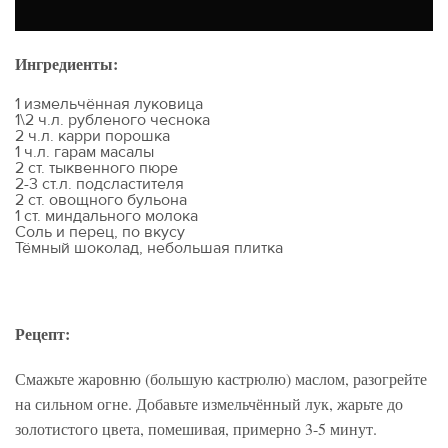
Ингредиенты:
1 измельчённая луковица
1\2 ч.л. рубленого чеснока
2 ч.л. карри порошка
1 ч.л. гарам масалы
2 ст. тыквенного пюре
2-3 ст.л. подсластителя
2 ст. овощного бульона
1 ст. миндального молока
Соль и перец, по вкусу
Тёмный шоколад, небольшая плитка
Рецепт:
Смажьте жаровню (большую кастрюлю) маслом, разогрейте
на сильном огне. Добавьте измельчённый лук, жарьте до
золотистого цвета, помешивая, примерно 3-5 минут.