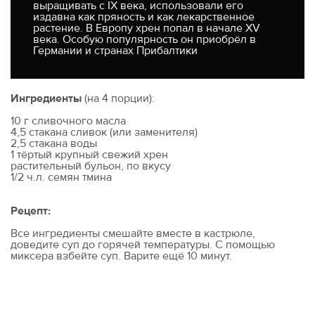
выращивать с IX века, использовали его
издавна как пряность и как лекарственное
растение. В Европу хрен попал в начале XV
века. Особую популярность он приобрёл в
Германии и странах Прибалтики
Ингредиенты
(на 4 порции):
10 г сливочного масла
4,5 стакана сливок (или заменителя)
2,5 стакана воды
1 тёртый крупный свежий хрен
растительный бульон, по вкусу
1/2 ч.л. семян тмина
Рецепт:
Все ингредиенты смешайте вместе в кастрюле,
доведите суп до горячей температуры. С помощью
миксера взбейте суп. Варите ещё 10 минут.