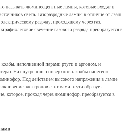
о называть люминесцентные лампы, которые входят в
сточников света. Газоразрядные лампы в отличие от ламп
электрическому разряду, проходящему через газ,
трафиолетовое свечение газового разряда преобразуется в
 колбы, наполненной парами ртути и аргоном, и
ртера). На внутреннюю поверхность колбы нанесено
юминофор. Под действием высокого напряжения в лампе
олкновение электронов с атомами ртути образует
е, которое, проходя через люминофор, преобразуется в
 ламп