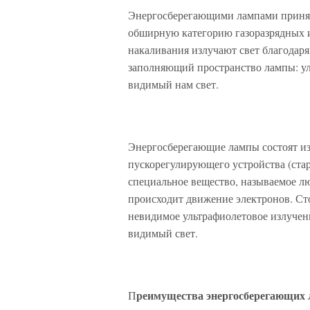
Энергосберегающими лампами принят
обширную категорию газоразрядных и
накаливания излучают свет благодаря 
заполняющий пространство лампы: уль
видимый нам свет.
Энергосберегающие лампы состоят из
пускорегулирующего устройства (ста
специальное вещество, называемое л
происходит движение электронов. Ст
невидимое ультрафиолетовое излучени
видимый свет.
реимущества энергосберегающих
П