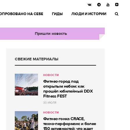
ОПРОБОВАНО НА СЕБЕ
ГИДЫ
ЛЮДИ И ИСТОРИИ
Пришли новость
СВЕЖИЕ МАТЕРИАЛЫ
НОВОСТИ
Фитнес-город под
открытым небом: как
прошёл юбилейный DDX
Fitness FEST
30 ИЮЛЯ
НОВОСТИ
Фитнес-гонка CRACE,
техно-перформанс и более
150 активностей: что ждет