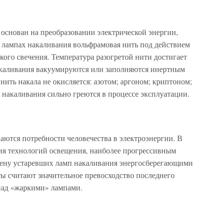
основан на преобразовании электрической энергии,
В лампах накаливания вольфрамовая нить под действием
ркого свечения. Температура разогретой нити достигает
акаливания вакуумируются или заполняются инертным
 нить накала не окисляется: азотом; аргоном; криптоном;
ы накаливания сильно греются в процессе эксплуатации.
аются потребности человечества в электроэнергии. В
тия технологий освещения, наиболее прогрессивным
мену устаревших ламп накаливания энергосберегающими
ы считают значительное превосходство последнего
над «жаркими» лампами.