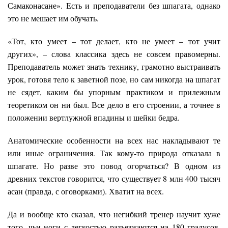
Самаконасане». Есть и преподаватели без шпагата, однако
это не мешает им обучать.
«Тот, кто умеет – тот делает, кто не умеет – тот учит
других», – слова классика здесь не совсем правомерны.
Преподаватель может знать технику, грамотно выстраивать
урок, готовя тело к заветной позе, но сам никогда на шпагат
не сядет, каким бы упорным практиком и прилежным
теоретиком он ни был. Все дело в его строении, а точнее в
положении вертлужной впадины и шейки бедра.
Анатомические особенности на всех нас накладывают те
или иные ограничения. Так кому-то природа отказала в
шпагате. Но разве это повод огорчаться? В одном из
древних текстов говорится, что существует 8 млн 400 тысяч
асан (правда, с оговорками). Хватит на всех.
Да и вообще кто сказал, что негибкий тренер научит хуже
того, чьи ноги с легкостью разъезжаются на 180 градусов.