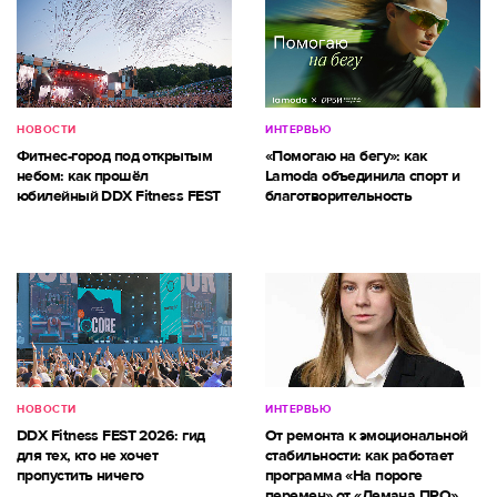
НОВОСТИ
ИНТЕРВЬЮ
Фитнес-город под открытым
«Помогаю на бегу»: как
небом: как прошёл
Lamoda объединила спорт и
юбилейный DDX Fitness FEST
благотворительность
НОВОСТИ
ИНТЕРВЬЮ
DDX Fitness FEST 2026: гид
От ремонта к эмоциональной
для тех, кто не хочет
стабильности: как работает
пропустить ничего
программа «На пороге
перемен» от «Лемана ПРО»