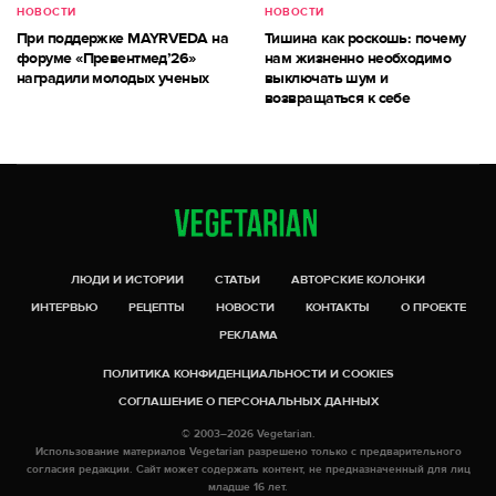
НОВОСТИ
НОВОСТИ
При поддержке MAYRVEDA на
Тишина как роскошь: почему
форуме «Превентмед’26»
нам жизненно необходимо
наградили молодых ученых
выключать шум и
возвращаться к себе
ЛЮДИ И ИСТОРИИ
СТАТЬИ
АВТОРСКИЕ КОЛОНКИ
ИНТЕРВЬЮ
РЕЦЕПТЫ
НОВОСТИ
КОНТАКТЫ
О ПРОЕКТЕ
РЕКЛАМА
ПОЛИТИКА КОНФИДЕНЦИАЛЬНОСТИ И COOKIES
СОГЛАШЕНИЕ О ПЕРСОНАЛЬНЫХ ДАННЫХ
© 2003–2026 Vegetarian.
Использование материалов Vegetarian разрешено только с предварительного
согласия редакции. Сайт может содержать контент, не предназначенный для лиц
младше 16 лет.