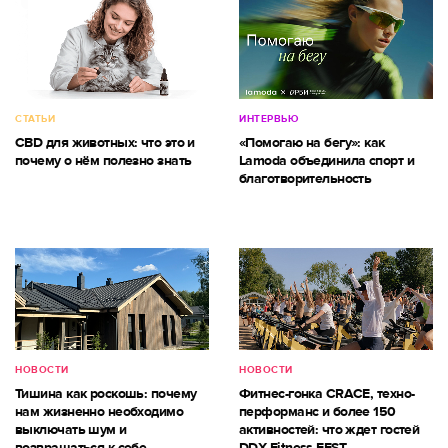
СТАТЬИ
ИНТЕРВЬЮ
CBD для животных: что это и
«Помогаю на бегу»: как
почему о нём полезно знать
Lamoda объединила спорт и
благотворительность
НОВОСТИ
НОВОСТИ
Тишина как роскошь: почему
Фитнес-гонка CRACE, техно-
нам жизненно необходимо
перформанс и более 150
выключать шум и
активностей: что ждет гостей
возвращаться к себе
DDX Fitness FEST