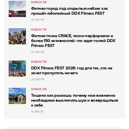
НОВОСТИ
Фитнес-город под открытым небом: как
прошёл юбилейный DDX Fitness FEST
30 ИЮЛЯ
НОВОСТИ
Фитнес-гонка CRACE, техно-перформанс и
более 150 активностей: что ждет гостей DDX
Fitness FEST
23 ИЮЛЯ
НОВОСТИ
DDX Fitness FEST 2026: гид для тех, кто не
хочет пропустить ничего
20 ИЮЛЯ
НОВОСТИ
Тишина как роскошь: почему нам жизненно
необходимо выключать шум и возвращаться
к себе
14 ИЮЛЯ