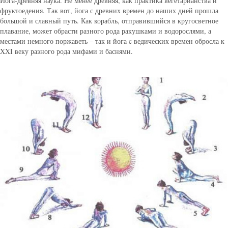
Йога-древняя наука. Не менее древняя, как практика вегетарианства и
фруктоедения. Так вот, йога с древних времен до наших дней прошла
большой и славный путь. Как корабль, отправившийся в кругосветное
плавание, может обрасти разного рода ракушками и водорослями, а
местами немного поржаветь – так и йога c ведических времен обросла к
XXI веку разного рода мифами и баснями.