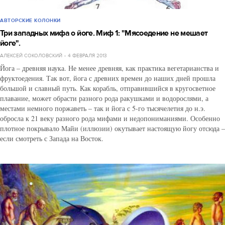
АВТОРСКИЕ КОЛОНКИ
Три западных мифа о йоге. Миф 1: "Мясоедение не мешает
йоге".
АЛЕКСЕЙ СОКОЛОВСКИЙ
4 ФЕВРАЛЯ 2013
Йога – древняя наука. Не менее древняя, как практика вегетарианства и
фруктоедения. Так вот, йога с древних времен до наших дней прошла
большой и славный путь. Как корабль, отправившийся в кругосветное
плавание, может обрасти разного рода ракушками и водорослями, а
местами немного поржаветь – так и йога с 5-го тысячелетия до н.э.
обросла к 21 веку разного рода мифами и недопониманиями. Особенно
плотное покрывало Майи (иллюзии) окутывает настоящую йогу отсюда –
если смотреть с Запада на Восток.