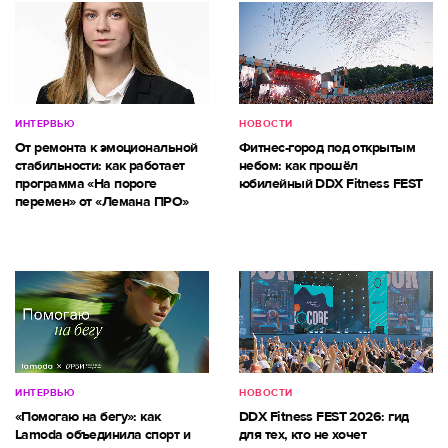
ИНТЕРВЬЮ
НОВОСТИ
От ремонта к эмоциональной
Фитнес-город под открытым
стабильности: как работает
небом: как прошёл
программа «На пороге
юбилейный DDX Fitness FEST
перемен» от «Лемана ПРО»
ИНТЕРВЬЮ
НОВОСТИ
«Помогаю на бегу»: как
DDX Fitness FEST 2026: гид
Lamoda объединила спорт и
для тех, кто не хочет