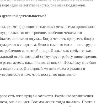
й перейдем на вегетарианство, она меня поддержала.
о духовной деятельностью?
ка, ахимса (принцип ненасилия) меня всегда привлекала.
внутри какое-то осквернение, особенно четким это
ете, есть такая штука... Когда человек вроде ест, блюда
нуждается в спиртном. Дело в том, что мясо — оно трудно
 потреблению животной пищи. И алкоголь требуется как
ой жидкий огонь, который стимулирует работу пищеварения.
дто разлагаетесь, накапливаются шлаки. Поскольку я не был
л именно это. И в первый же день нового режима я
уверенность в том, что я поступаю правильно.
рого есть мясо вряд ли захочется. Разумные ограничения
еза, она очищает. Вот моя аскеза тогда началась. Позже я