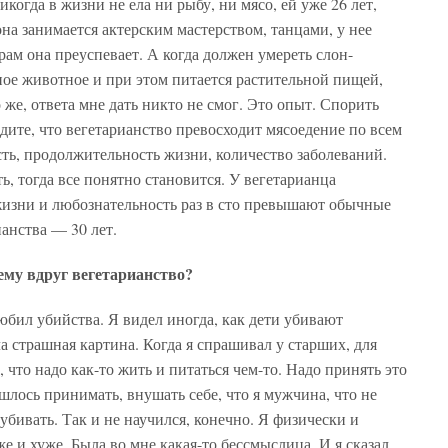
икогда в жизни не ела ни рыбу, ни мясо, ей уже 26 лет,
на занимается актерским мастерством, танцами, у нее
рам она преуспевает. А когда должен умереть слон-
ое животное и при этом питается растительной пищей,
 же, ответа мне дать никто не смог. Это опыт. Спорить
дите, что вегетарианство превосходит мясоедение по всем
ть, продолжительность жизни, количество заболеваний.
, тогда все понятно становится. У вегетарианца
 жизни и любознательность раз в сто превышают обычные
ианства — 30 лет.
ему вдруг вегетарианство?
юбил убийства. Я видел иногда, как дети убивают
а страшная картина. Когда я спрашивал у старших, для
 что надо как-то жить и питаться чем-то. Надо принять это
шлось принимать, внушать себе, что я мужчина, что не
убивать. Так и не научился, конечно. Я физически и
е и хуже. Была во мне какая-то бессмыслица. И я сказал