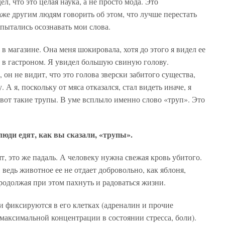
ел, что это целая наука, а не просто мода. Это
аже другим людям говорить об этом, что лучше перестать
пытались осознавать мои слова.
 магазине. Она меня шокировала, хотя до этого я видел ее
л в гастроном. Я увидел большую свиную голову.
 он не видит, что это голова зверски забитого существа,
 А я, поскольку от мяса отказался, стал видеть иначе, я
вот такие трупы. В уме всплыло именно слово «труп». Это
 люди едят, как вы сказали, «трупы».
т, это же падаль. А человеку нужна свежая кровь убитого.
ведь животное ее не отдает добровольно, как яблоня,
продолжая при этом пахнуть и радоваться жизни.
ни фиксируются в его клетках (адреналин и прочие
максимальной концентрации в состоянии стресса, боли).