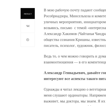
В мою рабочую почту падают сообщен
РЕПОСТ
Рособрнадзора, Минсельхоза и комите
уличных мероприятиях, инициатором
возьмись, письмо с темой «интересна
Александр Хакимов (Чайтанья Чандра
общества сознания Кришны, известный
писатель, психолог, художник, филосо
Ведь то, о чем можно говорить и дум
взаимоотношения — в его компетенц
Александр Геннадьевич, давайте гов
интересуют все аспекты такого пит
Однажды я читал лекцию о вегетариа
меня слушают ординаторы. Напряженно
выживет, мы доктора, мы знаем. Я их 