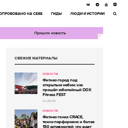
ОПРОБОВАНО НА СЕБЕ
ГИДЫ
ЛЮДИ И ИСТОРИИ
Пришли новость
СВЕЖИЕ МАТЕРИАЛЫ
НОВОСТИ
Фитнес-город под
открытым небом: как
прошёл юбилейный DDX
Fitness FEST
30 ИЮЛЯ
НОВОСТИ
Фитнес-гонка CRACE,
техно-перформанс и более
150 активностей: что ждет