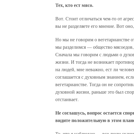
Тех, кто ест мясо.
Вот. Стоит отличаться чем-то от агре
вы не разделяете его мнение. Вот оно,
Но мы не говорим о вегетарианстве от
мы разделимся — общество мясоедов, 
Сначала мы говорим с людьми о духов
жизни. И тогда не возникает противо
на людей, мне неважно, ест ли челове
соглашается с духовным знанием, если
вегетарианстве. Тогда он не сопротив
духовной жизни, раньше это был спор
отстаивает.
Не соглашусь, вопрос остается спор
видите положительную в этом план
То, что я наблюдаю — все люди склонн