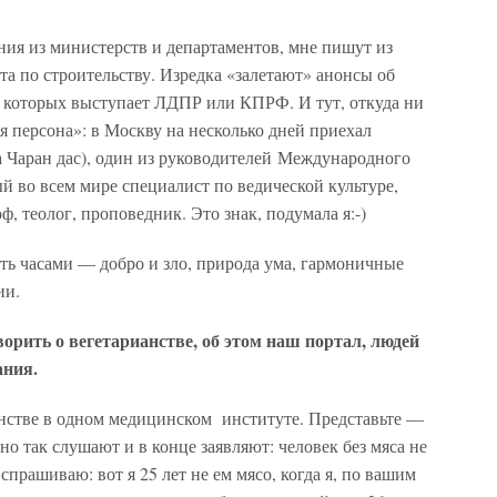
ия из министерств и департаментов, мне пишут из
та по строительству. Изредка «залетают» анонсы об
 которых выступает ЛДПР или КПРФ. И тут, откуда ни
я персона»: в Москву на несколько дней приехал
 Чаран дас), один из руководителей Международного
 во всем мире специалист по ведической культуре,
ф, теолог, проповедник. Это знак, подумала я:-)
ать часами — добро и зло, природа ума, гармоничные
ии.
орить о вегетарианстве, об этом наш портал, людей
ания.
нстве в одном медицинском институте. Представьте —
 так слушают и в конце заявляют: человек без мяса не
спрашиваю: вот я 25 лет не ем мясо, когда я, по вашим