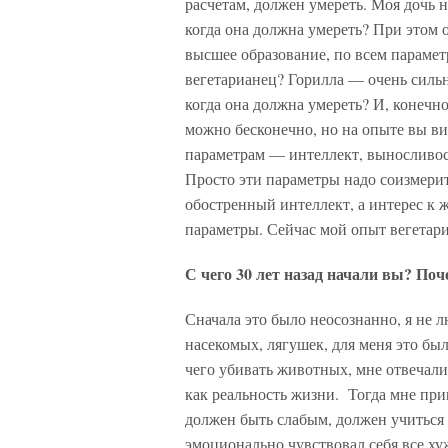
расчетам, должен умереть. Моя дочь н
когда она должна умереть? При этом о
высшее образование, по всем парамет
вегетарианец? Горилла — очень сильн
когда она должна умереть? И, конечно
можно бесконечно, но на опыте вы ви
параметрам — интеллект, выносливос
Просто эти параметры надо соизмерить
обостренный интеллект, а интерес к
параметры. Сейчас мой опыт вегетар
С чего 30 лет назад начали вы? Поч
Сначала это было неосознанно, я не л
насекомых, лягушек, для меня это был
чего убивать животных, мне отвечали,
как реальность жизни. Тогда мне при
должен быть слабым, должен учиться 
эмоционально чувствовал себя все хуж