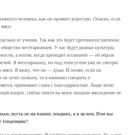
ссивного человека, как он проявит агрессию. Опасно, если
 мясо.
дельно от учения. Так как это будет противопоставление,
общество вегетарианцев. У нас будут разные культуры.
ности, а потом, когда приходит осознание — об образе
речий. Я вегетарианец, но под этим углом уже не смотрю
к мясо. Я вижу, что он — душа. И позже, если он
 он хочет познать, то я начинаю говорить о
ляется, принимает слова с благодарностью. Люди хотят
ный вопрос, сейчас никто на моих лекциях мясоедение не
ным, пусть не на ваших лекциях, а в целом. Или вы
е тенденцию?
ы к вегетарианству. В глубине своего сознания. Да, у них