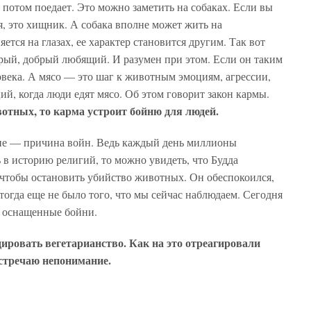
 потом поедает. Это можно заметить на собаках. Если вы
я, это хищник. А собака вполне может жить на
яется на глазах, ее характер становится другим. Так вот
рый, добрый любящий. И разумен при этом. Если он таким
еловека. А мясо — это шаг к животным эмоциям, агрессии,
ий, когда люди едят мясо. Об этом говорит закон кармы.
отных, то карма устроит бойню для людей.
ние — причина войн. Ведь каждый день миллионы
 в историю религий, то можно увидеть, что Будда
 чтобы остановить убийство животных. Он обеспокоился,
тогда еще не было того, что мы сейчас наблюдаем. Сегодня
и оснащенные бойни.
ировать вегетарианство. Как на это отреагировали
стречаю непонимание.