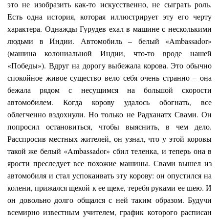
это не изобразить как-то искусственно, не сыграть роль.
Есть одна история, которая иллюстрирует эту его черту
характера. Однажды Гурудев ехал в машине с несколькими
людьми в Индии. Автомобиль – белый «Ambassador»
(машина колониальной Индии, что-то вроде нашей
«Победы»). Вдруг на дорогу выбежала корова. Это обычно
спокойное живое существо вело себя очень странно – она
бежала рядом с несущимся на большой скорости
автомобилем. Когда корову удалось обогнать, все
облегченно вздохнули. Но только не Радханатх Свами. Он
попросил остановиться, чтобы выяснить, в чем дело.
Расспросив местных жителей, он узнал, что у этой коровы
такой же белый «Ambassador» сбил теленка, и теперь она в
ярости преследует все похожие машины. Свами вышел из
автомобиля и стал успокаивать эту корову: он опустился на
колени, прижался щекой к ее щеке, теребя руками ее шею. И
он довольно долго общался с ней таким образом. Будучи
всемирно известным учителем, график которого расписан