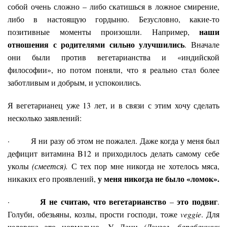
собой очень сложно – либо скатишься в ложное смирение,
либо в настоящую гордыню. Безусловно, какие-то
наши
позитивные моменты произошли. Например,
отношения с родителями сильно улучшились
. Вначале
они были против вегетарианства и «индийской
философии», но потом поняли, что я реально стал более
заботливым и добрым, и успокоились.
Я вегетарианец уже 13 лет, и в связи с этим хочу сделать
несколько заявлений:
· Я ни разу об этом не пожалел. Даже когда у меня был
дефицит витамина B12 и приходилось делать самому себе
уколы
(смеется).
С тех пор мне никогда не хотелось мяса,
у меня никогда не было «ломок».
никаких его проявлений,
Я не считаю, что вегетарианство
это подвиг
·
–
.
Голуби, обезьяны, козлы, прости господи, тоже
veggie
. Для
человека это нормально. У Дани
(Дэнзел, барабанщик