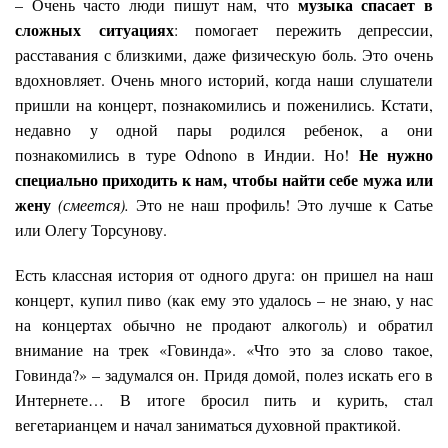
музыка спасает в
– Очень часто люди пишут нам, что
сложных ситуациях
: помогает пережить депрессии,
расставания с близкими, даже физическую боль. Это очень
вдохновляет. Очень много историй, когда наши слушатели
пришли на концерт, познакомились и поженились. Кстати,
недавно у одной пары родился ребенок, а они
Не нужно
познакомились в туре Odnono в Индии. Но!
специально приходить к нам, чтобы найти себе мужа или
жену
(смеется).
Это не наш профиль! Это лучше к Сатье
или Олегу Торсунову.
Есть классная история от одного друга: он пришел на наш
концерт, купил пиво (как ему это удалось – не знаю, у нас
на концертах обычно не продают алкоголь) и обратил
внимание на трек «Говинда». «Что это за слово такое,
Говинда?» – задумался он. Придя домой, полез искать его в
Интернете… В итоге бросил пить и курить, стал
вегетарианцем и начал заниматься духовной практикой.