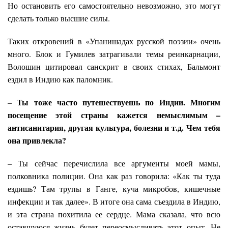
Но остановить его самостоятельно невозможно, это могут
сделать только высшие силы.
Таких откровений в «Упанишадах русской поэзии» очень
много. Блок и Гумилев затрагивали темы реинкарнации,
Волошин цитировал санскрит в своих стихах, Бальмонт
ездил в Индию как паломник.
Ты тоже часто путешествуешь по Индии. Многим
–
посещение этой страны кажется немыслимым –
антисанитария, другая культура, болезни и т.д. Чем тебя
она привлекла?
– Ты сейчас перечислила все аргументы моей мамы,
полковника полиции. Она как раз говорила: «Как ты туда
ездишь? Там трупы в Ганге, куча микробов, кишечные
инфекции и так далее». В итоге она сама съездила в Индию,
и эта страна похитила ее сердце. Мама сказала, что всю
оставшуюся жизнь будет переосмысливать этот опыт. Не