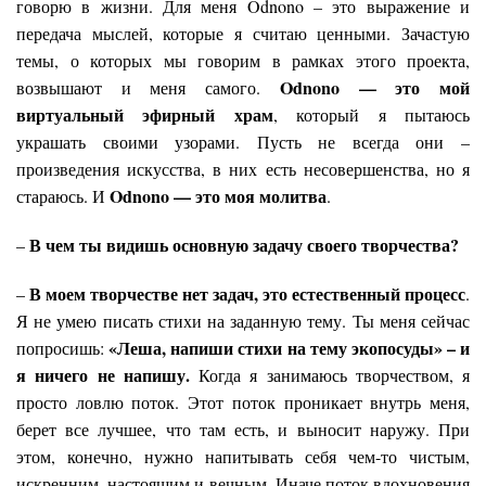
говорю в жизни. Для меня Odnono –
это
выражение и
передача мыслей, которые я считаю ценными. Зачастую
темы, о которых мы говорим в рамках этого проекта,
Odnono — это мой
возвышают и меня самого.
виртуальный эфирный храм
, который я пытаюсь
украшать своими узорами. Пусть не всегда они –
произведения искусства, в них есть несовершенства, но я
Odnono — это моя молитва
стараюсь. И
.
В чем ты видишь основную задачу своего творчества?
–
В моем творчестве нет задач, это естественный процесс
–
.
Я не умею писать стихи на заданную тему. Ты меня сейчас
«Леша, напиши стихи на тему экопосуды»
–
и
попросишь:
я ничего не напишу.
Когда я занимаюсь творчеством, я
просто ловлю поток. Этот поток проникает внутрь меня,
берет все лучшее, что там есть, и выносит наружу. При
этом, конечно, нужно напитывать себя чем-то чистым,
искренним, настоящим и вечным. Иначе поток вдохновения