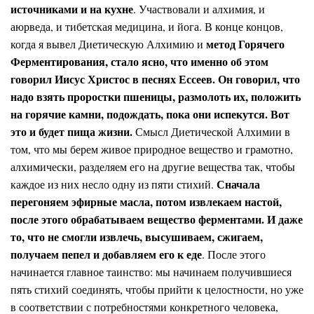
источниками и на кухне
. Участвовали и алхимия, и
аюрведа, и тибетская медицина, и йога. В конце концов,
метод Горячего
когда я вывел Диетическую Алхимию и
Ферментирования, стало ясно, что именно об этом
говорил Иисус Христос в песнях Ессеев. Он говорил, что
надо взять проростки пшеницы, размолоть их, положить
на горячие камни, подождать, пока они испекутся. Вот
это и будет пища жизни.
Смысл Диетической Алхимии в
том, что мы берем живое природное вещество и грамотно,
алхимически, разделяем его на другие вещества так, чтобы
Сначала
каждое из них несло одну из пяти стихий.
перегоняем эфирные масла, потом извлекаем настой,
после этого обрабатываем вещество ферментами. И даже
то, что не смогли извлечь, высушиваем, сжигаем,
получаем пепел и добавляем его к еде
. После этого
начинается главное таинство: мы начинаем получившиеся
пять стихий соединять, чтобы прийти к целостности, но уже
в соответствии с потребностями конкретного человека,