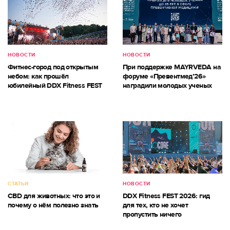
НОВОСТИ
НОВОСТИ
Фитнес-город под открытым
При поддержке MAYRVEDA на
небом: как прошёл
форуме «Превентмед’26»
юбилейный DDX Fitness FEST
наградили молодых ученых
СТАТЬИ
НОВОСТИ
CBD для животных: что это и
DDX Fitness FEST 2026: гид
почему о нём полезно знать
для тех, кто не хочет
пропустить ничего