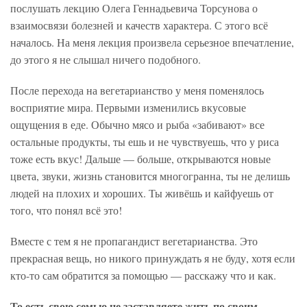
послушать лекцию Олега Геннадьевича Торсунова о
взаимосвязи болезней и качеств характера. С этого всё
началось. На меня лекция произвела серьезное впечатление,
до этого я не слышал ничего подобного.
После перехода на вегетарианство у меня поменялось
восприятие мира. Первыми изменились вкусовые
ощущения в еде. Обычно мясо и рыба «забивают» все
остальные продукты, ты ешь и не чувствуешь, что у риса
тоже есть вкус! Дальше — больше, открываются новые
цвета, звуки, жизнь становится многогранна, ты не делишь
людей на плохих и хороших. Ты живёшь и кайфуешь от
того, что понял всё это!
Вместе с тем я не пропагандист вегетарианства. Это
прекрасная вещь, но никого принуждать я не буду, хотя если
кто-то сам обратится за помощью — расскажу что и как.
То есть свою семью не заставляете жить по своим