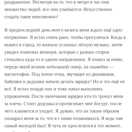
раздражение. Несмотря на то, что в метро в час-пик
множество людей, все они улыбаются. Искусственно
создать такое невозможно!
В предпоследний день моего визита меня ждало ещё одно
потрясение. Я встал очень рано, чтобы прогуляться. Когда я
вышел в город, то вначале услышал лёгкую музыку, затем
увидел пожилых японцев, которые с разных сторон
стекались куда-то в одном направлении. Я пошел за ними,
передо мной возник небольшой сквер, на скамейке —
магнитофон. Под пение птиц, звучащее из динамиков,
бабушки и дедушки начали делать зарядку! Но и это ещё не
всё. Я встал позади них и тоже начал выполнять
упражнения. После окончания зарядки кто-то тронул меня
за плечо. Стоит дедушка и протягивает мне йогурт, после
чего кланяется и уходит. Я думаю, что он таким образом
поощрил меня за то, что я с ними позанимался. Я ведь там
самый молодой был! Я чуть не прослезился в тот момент,