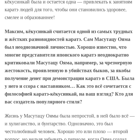
кёкусинкай была и остается одна — привлекать к занятиям
каратэ людей для того, чтобы они становились здоровее,
смелее и образованнее!
Максим, кёкусинкай считается одной из самых трудных
и жёстких разновидностей каратэ. Сам Масутацу Ояма
был неоднозначной личностью. Хорошо известно, что
многие представители японского каратэ неоднократно
критиковали Масутацу Ояма, например, за чрезмерную
жестокость, проявленную в убийствах быков, за якобы
получение денег при демонстрации каратэ в США. Была
у него и ссора с наставником… Как это всё сочетается с
философией каратэ-кёкусинкай, на ваш взгляд? Кто для
вас создатель популярного стиля?
Жизнь у Масутацу Оямы была непростой, в ней было всё —
и хулиганство, и бунтарство. Однозначно, это был
честолюбивый человек. Хорошо это или плохо — второй
вопрос, но нельзя забывать о периоде, когда Ояма создал