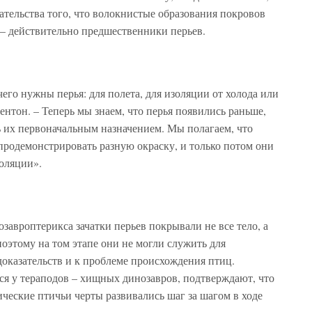
тельства того, что волокнистые образования покровов
 – действительно предшественники перьев.
 чего нужны перья: для полета, для изоляции от холода или
нтон. – Теперь мы знаем, что перья появились раньше,
ть их первоначальным назначением. Мы полагаем, что
 продемонстрировать разную окраску, и только потом они
золяции».
завроптерикса зачатки перьев покрывали не все тело, а
поэтому на том этапе они не могли служить для
оказательств и к проблеме происхождения птиц.
я у тераподов – хищных динозавров, подтверждают, что
ические птичьи черты развивались шаг за шагом в ходе