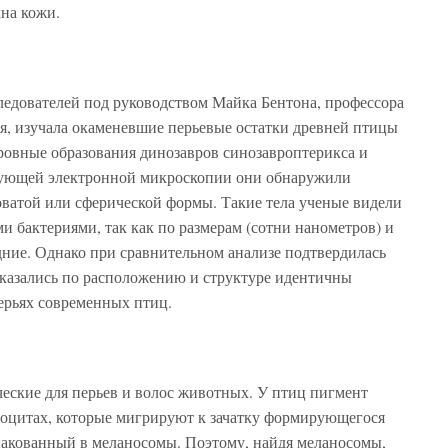
кна кожи.
ледователей под руководством Майка Бентона, профессора
я, изучала окаменевшие перьевые остатки древней птицы
овные образования динозавров синозавроптерикса и
рующей электронной микроскопии они обнаружили
оватой или сферической формы. Такие тела ученые видели
и бактериями, так как по размерам (сотни нанометров) и
ние. Однако при сравнительном анализе подтвердилась
оказались по расположению и структуре идентичны
ерьях современных птиц.
еские для перьев и волос животных. У птиц пигмент
аноцитах, которые мигрируют к зачатку формирующегося
упакованный в меланосомы. Поэтому, найдя меланосомы,