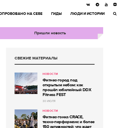
ОПРОБОВАНО НА СЕБЕ
ГИДЫ
ЛЮДИ И ИСТОРИИ
Пришли новость
СВЕЖИЕ МАТЕРИАЛЫ
НОВОСТИ
Фитнес-город под
открытым небом: как
прошёл юбилейный DDX
Fitness FEST
30 ИЮЛЯ
НОВОСТИ
Фитнес-гонка CRACE,
техно-перформанс и более
150 активностей: что ждет