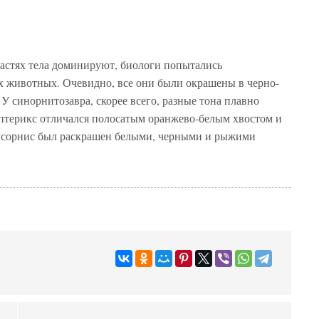
частях тела доминируют, биологи попытались
х животных. Очевидно, все они были окрашены в черно-
У синорнитозавра, скорее всего, разные тона плавно
оптерикс отличался полосатым оранжево-белым хвостом и
усорнис был раскрашен белыми, черными и рыжими