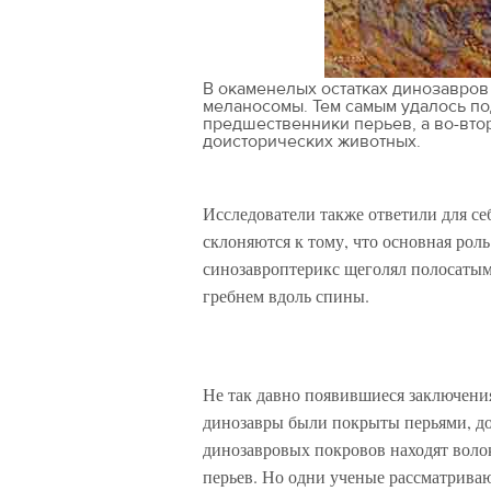
В окаменелых остатках динозавров
меланосомы. Тем самым удалось по
предшественники перьев, а во-втор
доисторических животных.
Исследователи также ответили для се
склоняются к тому, что основная роль
синозавроптерикс щеголял полосаты
гребнем вдоль спины.
Не так давно появившиеся заключени
динозавры были покрыты перьями, до
динозавровых покровов находят воло
перьев. Но одни ученые рассматривают