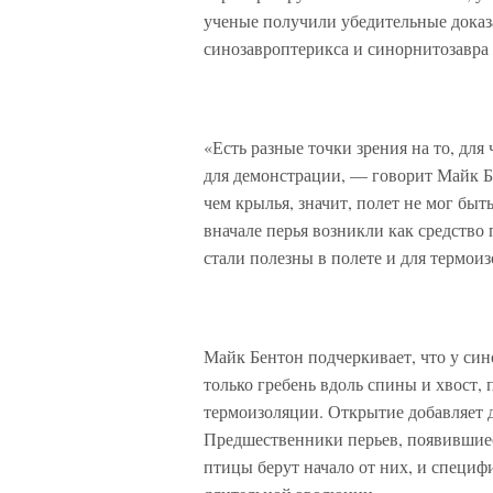
ученые получили убедительные доказа
синозавроптерикса и синорнитозавра
«Есть разные точки зрения на то, для
для демонстрации, — говорит Майк Бе
чем крылья, значит, полет не мог бы
вначале перья возникли как средство
стали полезны в полете и для термои
Майк Бентон подчеркивает, что у сино
только гребень вдоль спины и хвост, 
термоизоляции. Открытие добавляет д
Предшественники перьев, появившиес
птицы берут начало от них, и специф