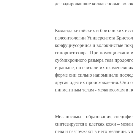
деградировавшие коллагеновые воло
Команда китайских и британских исс
палеонтологии Университета Бристол
конфуциусорниса и волокнистые покр
синорнитозавра. При помощи скани
субмикронного размера тела продолг
и раньше, но считали их окаменевшим
форме они сильно напоминали послед
другая идея их происхождения. Они 
пигментным телам - меланосомам в п
Меланосомы – образования, специфич
синтезируется в клетках кожи – мел
пера и разгружают в него меланин, 