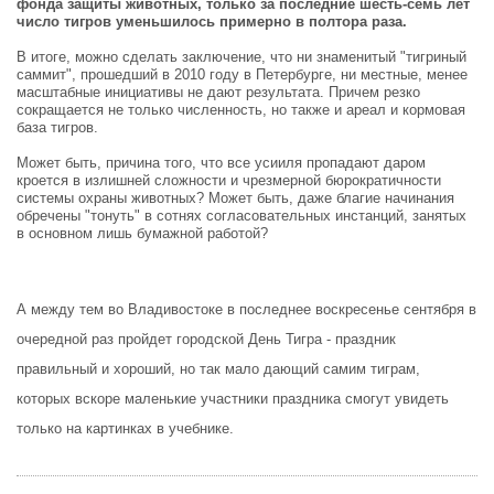
фонда защиты животных, только за последние шесть-семь лет
число тигров уменьшилось примерно в полтора раза.
В итоге, можно сделать заключение, что ни знаменитый "тигриный
саммит", прошедший в 2010 году в Петербурге, ни местные, менее
масштабные инициативы не дают результата. Причем резко
сокращается не только численность, но также и ареал и кормовая
база тигров.
Может быть, причина того, что все усииля пропадают даром
кроется в излишней сложности и чрезмерной бюрократичности
системы охраны животных? Может быть, даже благие начинания
обречены "тонуть" в сотнях согласовательных инстанций, занятых
в основном лишь бумажной работой?
А между тем во Владивостоке в последнее воскресенье сентября в
очередной раз пройдет городской День Тигра - праздник
правильный и хороший, но так мало дающий самим тиграм,
которых вскоре маленькие участники праздника смогут увидеть
только на картинках в учебнике.