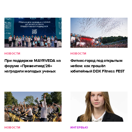
НОВОСТИ
НОВОСТИ
При поддержке MAYRVEDA на
Фитнес-город под открытым
форуме «Превентмед’26»
небом: как прошёл
наградили молодых ученых
юбилейный DDX Fitness FEST
НОВОСТИ
ИНТЕРВЬЮ