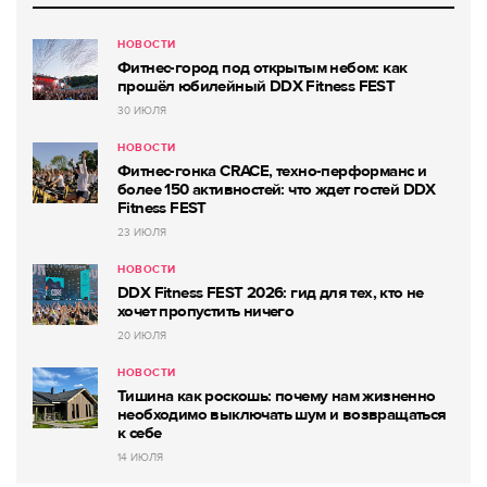
НОВОСТИ
Фитнес-город под открытым небом: как
прошёл юбилейный DDX Fitness FEST
30 ИЮЛЯ
НОВОСТИ
Фитнес-гонка CRACE, техно-перформанс и
более 150 активностей: что ждет гостей DDX
Fitness FEST
23 ИЮЛЯ
НОВОСТИ
DDX Fitness FEST 2026: гид для тех, кто не
хочет пропустить ничего
20 ИЮЛЯ
НОВОСТИ
Тишина как роскошь: почему нам жизненно
необходимо выключать шум и возвращаться
к себе
14 ИЮЛЯ