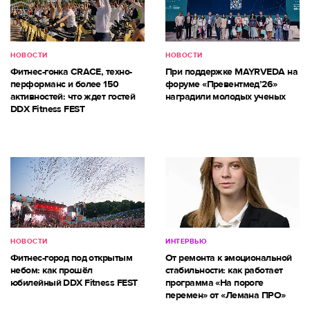
НОВОСТИ
НОВОСТИ
Фитнес-гонка CRACE, техно-
При поддержке MAYRVEDA на
перформанс и более 150
форуме «Превентмед’26»
активностей: что ждет гостей
наградили молодых ученых
DDX Fitness FEST
НОВОСТИ
ИНТЕРВЬЮ
Фитнес-город под открытым
От ремонта к эмоциональной
небом: как прошёл
стабильности: как работает
юбилейный DDX Fitness FEST
программа «На пороге
перемен» от «Лемана ПРО»