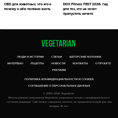
CBD для животных: что это и
DDX Fitness FEST 2026: гид
почему о нём полезно знать
для тех, кто не хочет
пропустить ничего
ЛЮДИ И ИСТОРИИ
СТАТЬИ
АВТОРСКИЕ КОЛОНКИ
ИНТЕРВЬЮ
РЕЦЕПТЫ
НОВОСТИ
КОНТАКТЫ
О ПРОЕКТЕ
РЕКЛАМА
ПОЛИТИКА КОНФИДЕНЦИАЛЬНОСТИ И COOKIES
СОГЛАШЕНИЕ О ПЕРСОНАЛЬНЫХ ДАННЫХ
© 2003–2026 Vegetarian.
Использование материалов Vegetarian разрешено только с предварительного
согласия редакции. Сайт может содержать контент, не предназначенный для лиц
младше 16 лет.