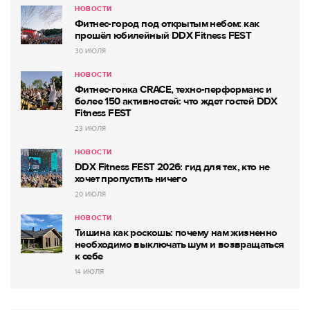
НОВОСТИ
Фитнес-город под открытым небом: как
прошёл юбилейный DDX Fitness FEST
30 ИЮЛЯ
НОВОСТИ
Фитнес-гонка CRACE, техно-перформанс и
более 150 активностей: что ждет гостей DDX
Fitness FEST
23 ИЮЛЯ
НОВОСТИ
DDX Fitness FEST 2026: гид для тех, кто не
хочет пропустить ничего
20 ИЮЛЯ
НОВОСТИ
Тишина как роскошь: почему нам жизненно
необходимо выключать шум и возвращаться
к себе
14 ИЮЛЯ