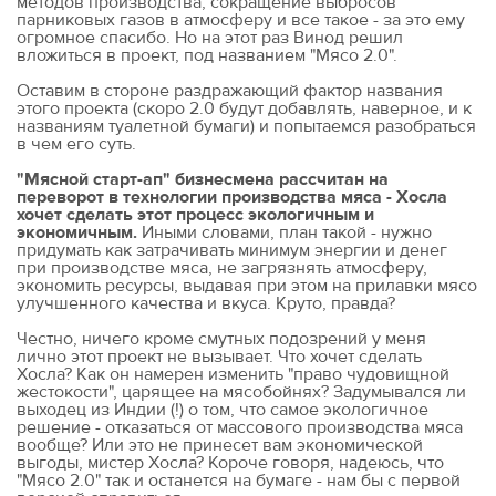
методов производства, сокращение выбросов
парниковых газов в атмосферу и все такое - за это ему
огромное спасибо. Но на этот раз Винод решил
вложиться в проект, под названием "Мясо 2.0".
Оставим в стороне раздражающий фактор названия
этого проекта (скоро 2.0 будут добавлять, наверное, и к
названиям туалетной бумаги) и попытаемся разобраться
в чем его суть.
"Мясной старт-ап" бизнесмена рассчитан на
переворот в технологии производства мяса - Хосла
хочет сделать этот процесс экологичным и
экономичным.
Иными словами, план такой - нужно
придумать как затрачивать минимум энергии и денег
при производстве мяса, не загрязнять атмосферу,
экономить ресурсы, выдавая при этом на прилавки мясо
улучшенного качества и вкуса. Круто, правда?
Честно, ничего кроме смутных подозрений у меня
лично этот проект не вызывает. Что хочет сделать
Хосла? Как он намерен изменить "право чудовищной
жестокости", царящее на мясобойнях? Задумывался ли
выходец из Индии (!) о том, что самое экологичное
решение - отказаться от массового производства мяса
вообще? Или это не принесет вам экономической
выгоды, мистер Хосла? Короче говоря, надеюсь, что
"Мясо 2.0" так и останется на бумаге - нам бы с первой