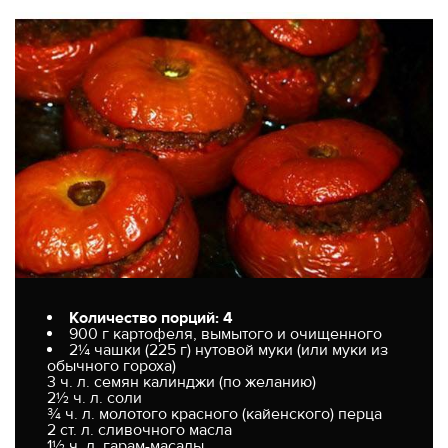
Количество порций: 4
900 г картофеля, вымытого и очищенного
2¼ чашки (225 г) нутовой муки (или муки из
обычного гороха)
3 ч. л. семян калинджи (по желанию)
2½ ч. л. соли
¾ ч. л. молотого красного (кайенского) перца
2 ст. л. сливочного масла
1½ ч. л. гарам-масалы