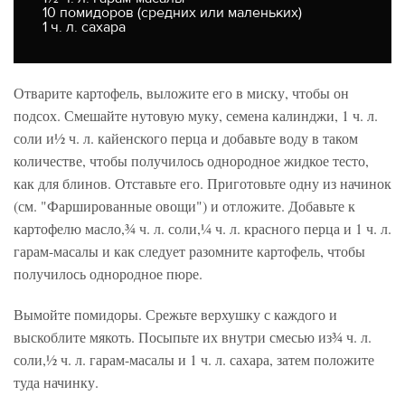
10 помидоров (средних или маленьких)
1 ч. л. сахара
Отварите картофель, выложите его в миску, чтобы он
подсох. Смешайте нутовую муку, семена калинджи, 1 ч. л.
соли и½ ч. л. кайенского перца и добавьте воду в таком
количестве, чтобы получилось однородное жидкое тесто,
как для блинов. Отставьте его. Приготовьте одну из начинок
(см. "Фаршированные овощи") и отложите. Добавьте к
картофелю масло,¾ ч. л. соли,¼ ч. л. красного перца и 1 ч. л.
гарам-масалы и как следует разомните картофель, чтобы
получилось однородное пюре.
Вымойте помидоры. Срежьте верхушку с каждого и
выскоблите мякоть. Посыпьте их внутри смесью из¾ ч. л.
соли,½ ч. л. гарам-масалы и 1 ч. л. сахара, затем положите
туда начинку.