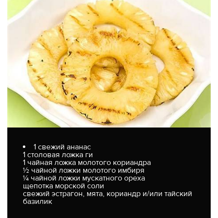
1 свежий ананас
1 столовая ложка ги
1 чайная ложка молотого кориандра
½ чайной ложки молотого имбиря
¼ чайной ложки мускатного ореха
щепотка морской соли
свежий эстрагон, мята, кориандр и/или тайский
базилик