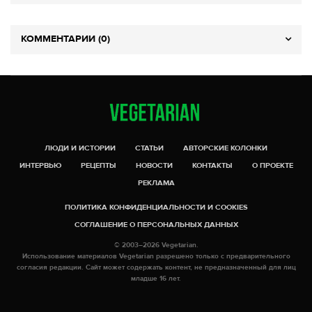
КОММЕНТАРИИ (0)
ЛЮДИ И ИСТОРИИ
СТАТЬИ
АВТОРСКИЕ КОЛОНКИ
ИНТЕРВЬЮ
РЕЦЕПТЫ
НОВОСТИ
КОНТАКТЫ
О ПРОЕКТЕ
РЕКЛАМА
ПОЛИТИКА КОНФИДЕНЦИАЛЬНОСТИ И COOKIES
СОГЛАШЕНИЕ О ПЕРСОНАЛЬНЫХ ДАННЫХ
© 2003–2026 Vegetarian.
Использование материалов Vegetarian разрешено только с предварительного
согласия редакции. Сайт может содержать контент, не предназначенный для лиц
младше 16 лет.