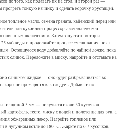
сов до того, как подавать их на стол, и второй раз —
ы прогреть тонкую начинку и сделать корочку хрустящей.
ое топленое масло, семена граната, кайенский перец или
еситель или кухонный процессор с металлической
мгновенным включением. Затем запустите мотор и
 (125 мл) воды и продолжайте процесс смешивания, пока
шным. Оставшуюся воду добавляйте по чайной ложке, пока
стых сливок. Переложите в миску, накройте и отставьте на
 оно слишком жидкое — оно будет разбрызгиваться во
пакоры не прожарятся как следует. Добавьте по
ки толщиной 3 мм — получится около 30 кусочков.
й картофель, тесто, миску с водой и полотенце для рук, а
ания обжаренных пакор. Нагрейте топленое или
и в чугунном котле до 180° С. Жарьте по 6-7 кусочков,