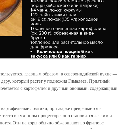
1/4 чайн. ложки молотого красного
перца (кайенского или паприки)
1/4 чайн. ложки куркумы
1 1/2 чайн. ложки соли
ок. 9 ст. ложек (135 мл) холодной
воды
1 большая очищенная картофелина
(ок. 230 г), обрезанная в виде
бруска
топленое или растительное масло
для фритюра
Количество порций: 6 как
закуска или 8 как гарнир
спользуются, главным образом, в североиндийской кухне —
 дару, который растет у подножия Гималаев. Приятный
 сочетается с картофелем и другими овощами, содержащими
 картофельные ломтики, при жарке превращается в
 тесто в кухонном процессоре, оно становится легким и
чаются. Эти па коры обычно обжаривают во фритюре