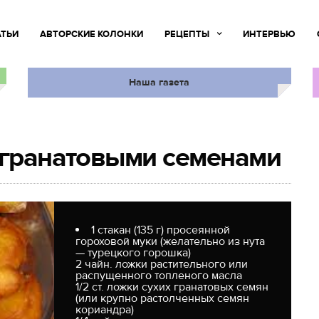
АТЬИ
АВТОРСКИЕ КОЛОНКИ
РЕЦЕПТЫ
ИНТЕРВЬЮ
Наша газета
 гранатовыми семенами
1 стакан (135 г) просеянной
гороховой муки (желательно из нута
— турецкого горошка)
2 чайн. ложки растительного или
распущенного топленого масла
1/2 ст. ложки сухих гранатовых семян
(или крупно растолченных семян
кориандра)