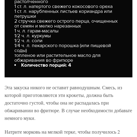
растолченного
1 ст. л. натертого свежего кокосового ореха
1 ст. л. нарубленных листьев кориандра или
петрушки
2 стручка свежего острого перца, очищенных
от семян и мелко нарезанных
1 ч. л. гарам-масалы
1/2 ч. л. куркумы
1/2 ч. л. соли
1/4 ч. л. пекарского порошка (или пищевой
соды)
топленое или растительное масло для
обжаривания во фритюре
Количество порций: 4
Эта закуска никого не оставит равнодушным. Смесь, из
которой приготовляются эти крокеты, должна быть
достаточно густой, чтобы она не распадалась при
обжаривании во фритюре. В случае необходимости добавьте
немного муки.
Натрите морковь на мелкой терке, чтобы получилось 2