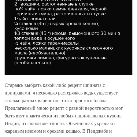
2 гвоздики, растолченные в ступке
по¼ чайн. ложки семян фенхеля, черной
горчицы и тмина, растолченных в ступке
1 чайн. ложка соли
¼ стакана (35 г) сырых орехов кешью,
кусочками
1/3 стакана (45 г) изюма, вымоченного 30 мин в
теплой воде и осушенного
½ чайн. ложки гарам-масалы
несколько маленьких кусочков сливочного
масла (необязательно)
кружочки лимона, фигурно закрученные
(необязательно)
Стараясь выбрать какой-либо рецепт шпината с
приправами, я несколько растерялась ведь существует
столько разных вариантов этого простого блюда.
Предлагаемый мною рецепт с равной вероятностью мог
быть взят практически из любых национальных кухонь
Индии, из любой местности. Обычно шак украшают
жареным изюмом и орехами кешью. В Пенджабе и